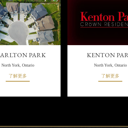
ARLTON PARK
KENTON PA
North York, Ontario
North York, Ontario
了解更多
了解更多