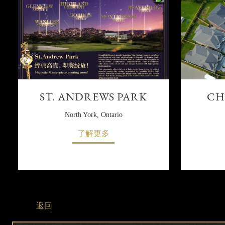
ST. ANDREWS PARK
CH
North York, Ontario
了解更多
返回