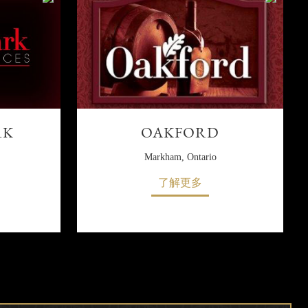
RK
OAKFORD
Markham, Ontario
了解更多